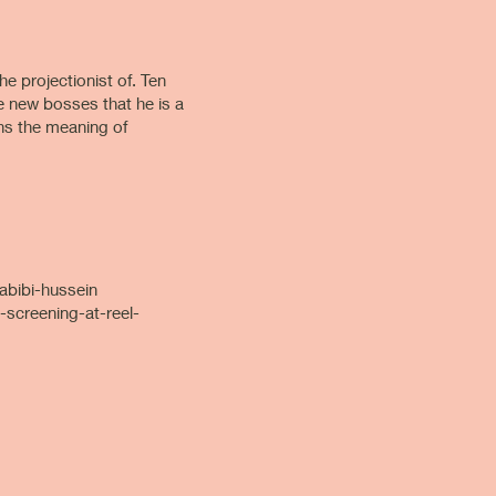
e projectionist of. Ten
e new bosses that he is a
ons the meaning of
/habibi-hussein
screening-at-reel-