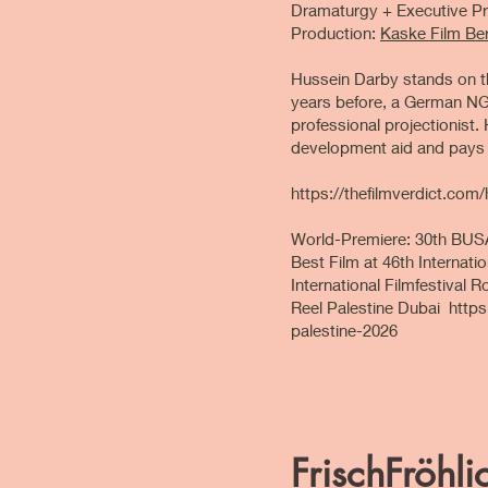
Dramaturgy + Executive Pr
Production:
Kaske Film Ber
Hussein Darby stands on th
years before, a German NGO
professional projectionist.
development aid and pays h
https://thefilmverdict.com/
World-Premiere: 30th BUSAN
Best Film at 46th Internatio
International Filmfestiva
Reel Palestine Dubai
https
palestine-2026
FrischFröhl