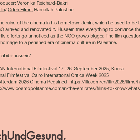
oducer: Veronika Reichard-Bakri
lin
/
Odeh Films
, Ramallah Palestine
e ruins of the cinema in his hometown Jenin, which he used to be th
 arrived and renovated it. Hussein tries everything to convince th
 His efforts go unnoticed as the NGO grows bigger. The film questi
omage to a perished era of cinema culture in Palestine.
habibi-hussein/
 International Filmfestival 17.-26. September 2025, Korea
nal Filmfestival Cairo International Critics Week 2025
l Rotterdam 2026 Cinema Regained
https://iffr.com/en/iffr/2026/films
://www.cosmopolitanme.com/in-the-emirates/films-to-know-whats-
ichUndGesund.