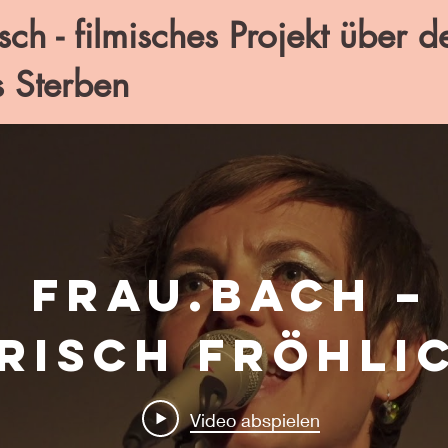
sch - filmisches Projekt über d
s Sterben
FRAU.BACH –
risch fröhli
und gesund 
Video abspielen