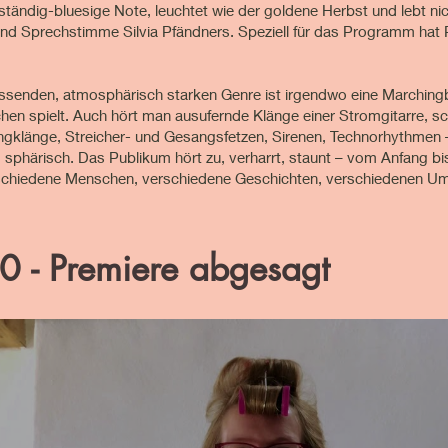
ständig-bluesige Note, leuchtet wie der goldene Herbst und lebt ni
und Sprechstimme Silvia Pfändners. Speziell für das Programm hat
fassenden, atmosphärisch starken Genre ist irgendwo eine Marchin
schen spielt. Auch hört man ausufernde Klänge einer Stromgitarre, 
gklänge, Streicher- und Gesangsfetzen, Sirenen, Technorhythmen –
e, sphärisch. Das Publikum hört zu, verharrt, staunt – vom Anfang b
rschiedene Menschen, verschiedene Geschichten, verschiedenen 
 - Premiere abgesagt