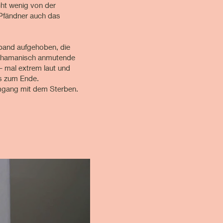
cht wenig von der
 Pfändner auch das
gband aufgehoben, die
schamanisch an­mu­tende
 mal extrem laut und
is zum Ende.
Umgang mit dem Sterben.